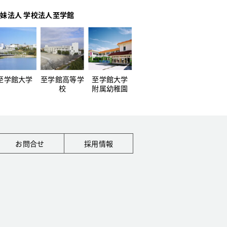
妹法人 学校法人至学館
至学館大学
至学館高等学
至学館大学
校
附属幼稚園
お問合せ
採用情報