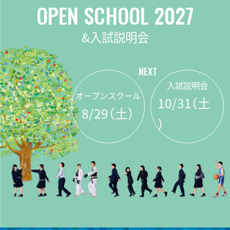
OPEN SCHOOL 2027
&入試説明会
NEXT
入試説明会
オープンスクール
10/31
（
土
8/29
（
土）
）