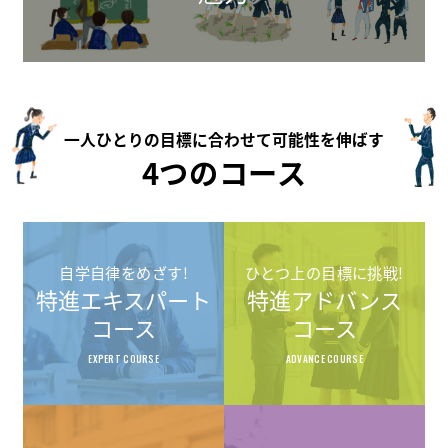
一人ひとりの目標に合わせて可能性を伸ばす
4つのコース
自学自律をめざす!
ひとつ上の目標に挑戦!
特進エキスパート
特進アドバンス
コース
コース
EXPERT COURSE
ADVANCE COURSE