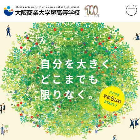
⾃分を⼤きく、
どこまでも
限りなく。