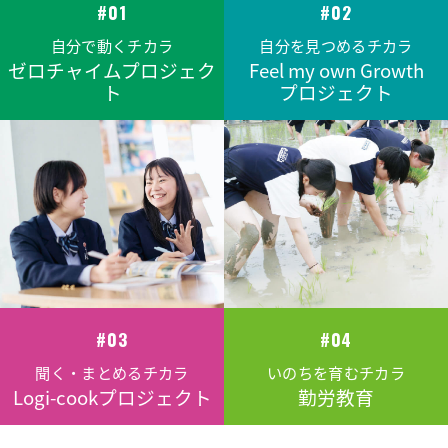
#01
#02
自分で動くチカラ
自分を見つめるチカラ
ゼロチャイムプロジェク
Feel my own Growth
ト
プロジェクト
#03
#04
聞く・まとめるチカラ
いのちを育むチカラ
Logi-cookプロジェクト
勤労教育