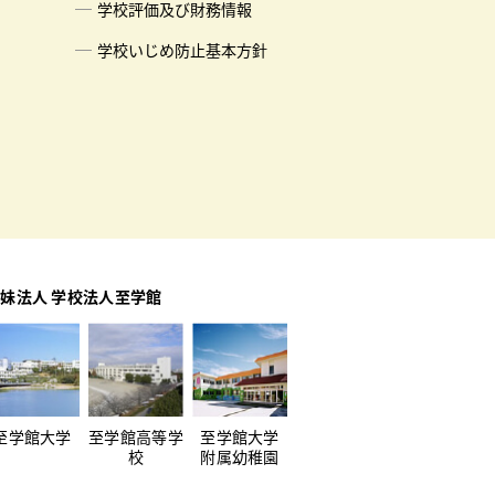
学校評価及び財務情報
学校いじめ防止基本方針
妹法人 学校法人至学館
至学館大学
至学館高等学
至学館大学
校
附属幼稚園