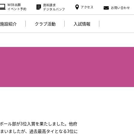
WEB出願
資料請求
アクセス
お問い合わせ
イベント予約
デジタルパンフ
施設紹介
クラブ活動
入試情報
ドボール部が3位入賞を果たしました。他府
まいましたが、過去最高タイとなる3位に