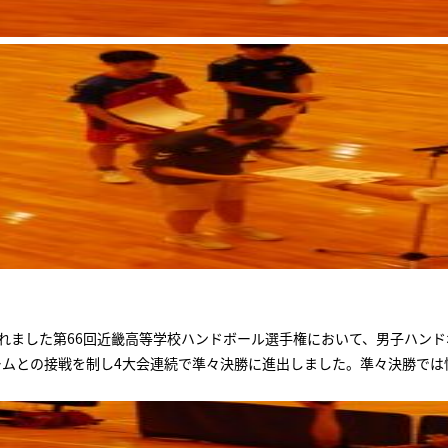
われました第66回近畿高等学校ハンドボール選手権において、男子ハン
ームとの接戦を制し4大会連続で準々決勝に進出しました。準々決勝で