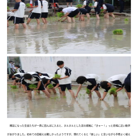
裸足になった生徒たちが一斉に田んぼに入ると、ヌルヌルとした泥の感触に「きゃー！」っと悲鳴に近い歓声
があがりました。初めての田植えは難しかったようですが、慣れてくると「楽しい」と言いながら手際よく植え