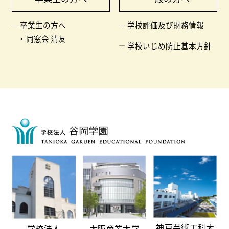
卒業生の方へ
学校評価及び財務情報
同窓会 清友
学校いじめ防止基本方針
神戸芸術工科大
学校法人
大阪商業大学